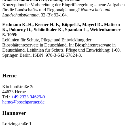
Konzeptionelle Vorbereitung der Eingriffsregelung – neue Aufgaben
für die Landschafts- und Regionalplanung?
Naturschutz und
Landschaftsplanung,
32 (3): 92-104.
Erdmann
K.-H., Kerner
H. F., Köppel
J., Mayerl
D., Mattern
K., Pokorny
D., Schönthaler
K., Spandau
L., Weidenhammer
S. 1995:
Leitlinien für Schutz, Pflege und Entwicklung der
Biosphärenreservate in Deutschland. In: Biosphärenreservate in
Deutschland. Leitlinien für Schutz, Pflege und Entwicklung: 1-60.
Springer, Berlin. ISBN: 978-3-642-57824-3.
Herne
Kirchhofstraße 2c
44623 Herne
Tel.:
+49 2323 94629-0
herne
@
boschpartner.de
Hannover
Lortzingstraße 1