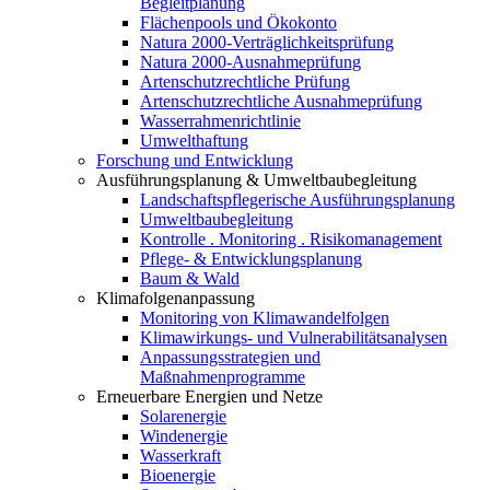
Begleitplanung
Flächenpools und Ökokonto
Natura 2000-Verträglichkeitsprüfung
Natura 2000-Ausnahmeprüfung
Artenschutzrechtliche Prüfung
Artenschutzrechtliche Ausnahmeprüfung
Wasserrahmenrichtlinie
Umwelthaftung
Forschung und Entwicklung
Ausführungsplanung & Umweltbaubegleitung
Landschaftspflegerische Ausführungsplanung
Umweltbaubegleitung
Kontrolle . Monitoring . Risikomanagement
Pflege- & Entwicklungsplanung
Baum & Wald
Klimafolgenanpassung
Monitoring von Klimawandelfolgen
Klimawirkungs- und Vulnerabilitätsanalysen
Anpassungsstrategien und
Maßnahmenprogramme
Erneuerbare Energien und Netze
Solarenergie
Windenergie
Wasserkraft
Bioenergie