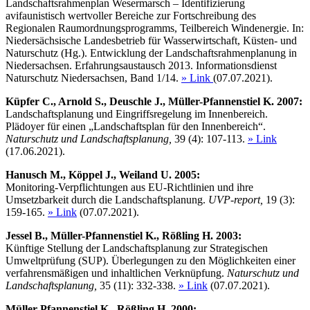
Landschaftsrahmenplan Wesermarsch – Identifizierung
avifaunistisch wertvoller Bereiche zur Fortschreibung des
Regionalen Raumordnungsprogramms, Teilbereich Windenergie. In:
Niedersächsische Landesbetrieb für Wasserwirtschaft, Küsten- und
Naturschutz (Hg.). Entwicklung der Landschaftsrahmenplanung in
Niedersachsen. Erfahrungsaustausch 2013. Informationsdienst
Naturschutz Niedersachsen, Band 1/14.
» Link
(07.07.2021).
Küpfer
C., Arnold
S., Deuschle
J., Müller-Pfannenstiel
K. 2007:
Landschaftsplanung und Eingriffsregelung im Innenbereich.
Plädoyer für einen „Landschaftsplan für den Innenbereich“.
Naturschutz und Landschaftsplanung,
39 (4): 107-113.
» Link
(17.06.2021).
Hanusch
M., Köppel
J., Weiland
U. 2005:
Monitoring-Verpflichtungen aus EU-Richtlinien und ihre
Umsetzbarkeit durch die Landschaftsplanung.
UVP-report,
19 (3):
159-165.
» Link
(07.07.2021).
Jessel
B., Müller-Pfannenstiel
K., Rößling
H. 2003:
Künftige Stellung der Landschaftsplanung zur Strategischen
Umweltprüfung (SUP). Überlegungen zu den Möglichkeiten einer
verfahrensmäßigen und inhaltlichen Verknüpfung.
Naturschutz und
Landschaftsplanung,
35 (11): 332-338.
» Link
(07.07.2021).
Müller-Pfannenstiel
K., Rößling
H. 2000: