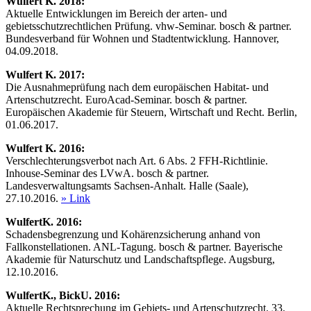
Wulfert
K. 2018:
Aktuelle Entwicklungen im Bereich der arten- und
gebietsschutzrechtlichen Prüfung. vhw-Seminar. bosch & partner.
Bundesverband für Wohnen und Stadtentwicklung. Hannover,
04.09.2018.
Wulfert
K. 2017:
Die Ausnahmeprüfung nach dem europäischen Habitat- und
Artenschutzrecht. EuroAcad-Seminar. bosch & partner.
Europäischen Akademie für Steuern, Wirtschaft und Recht. Berlin,
01.06.2017.
Wulfert
K. 2016:
Verschlechterungsverbot nach Art. 6 Abs. 2 FFH-Richtlinie.
Inhouse-Seminar des LVwA. bosch & partner.
Landesverwaltungsamts Sachsen-Anhalt. Halle (Saale),
27.10.2016.
» Link
Wulfert
K. 2016:
Schadensbegrenzung und Kohärenzsicherung anhand von
Fallkonstellationen. ANL-Tagung. bosch & partner. Bayerische
Akademie für Naturschutz und Landschaftspflege. Augsburg,
12.10.2016.
Wulfert
K., Bick
U. 2016:
Aktuelle Rechtsprechung im Gebiets- und Artenschutzrecht. 33.