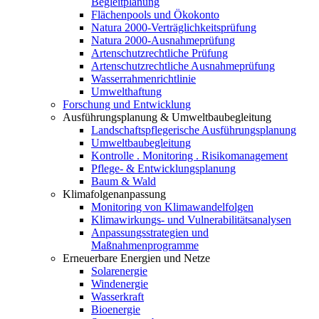
Begleitplanung
Flächenpools und Ökokonto
Natura 2000-Verträglichkeitsprüfung
Natura 2000-Ausnahmeprüfung
Artenschutzrechtliche Prüfung
Artenschutzrechtliche Ausnahmeprüfung
Wasserrahmenrichtlinie
Umwelthaftung
Forschung und Entwicklung
Ausführungsplanung & Umweltbaubegleitung
Landschaftspflegerische Ausführungsplanung
Umweltbaubegleitung
Kontrolle . Monitoring . Risikomanagement
Pflege- & Entwicklungsplanung
Baum & Wald
Klimafolgenanpassung
Monitoring von Klimawandelfolgen
Klimawirkungs- und Vulnerabilitätsanalysen
Anpassungsstrategien und
Maßnahmenprogramme
Erneuerbare Energien und Netze
Solarenergie
Windenergie
Wasserkraft
Bioenergie