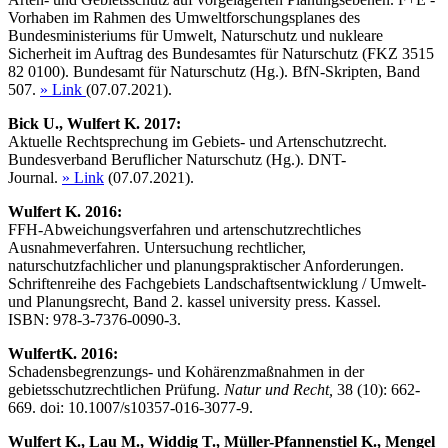
Vorhaben im Rahmen des Umweltforschungsplanes des
Bundesministeriums für Umwelt, Naturschutz und nukleare
Sicherheit im Auftrag des Bundesamtes für Naturschutz (FKZ 3515
82 0100). Bundesamt für Naturschutz (Hg.). BfN-Skripten, Band
507.
» Link
(07.07.2021).
Bick
U., Wulfert
K. 2017:
Aktuelle Rechtsprechung im Gebiets- und Artenschutzrecht.
Bundesverband Beruflicher Naturschutz (Hg.). DNT-
Journal.
» Link
(07.07.2021).
Wulfert
K. 2016:
FFH-Abweichungsverfahren und artenschutzrechtliches
Ausnahmeverfahren. Untersuchung rechtlicher,
naturschutzfachlicher und planungspraktischer Anforderungen.
Schriftenreihe des Fachgebiets Landschaftsentwicklung / Umwelt-
und Planungsrecht, Band 2. kassel university press. Kassel.
ISBN: 978-3-7376-0090-3.
Wulfert
K. 2016:
Schadensbegrenzungs- und Kohärenzmaßnahmen in der
gebietsschutzrechtlichen Prüfung.
Natur und Recht,
38 (10): 662-
669. doi: 10.1007/s10357-016-3077-9.
Wulfert
K., Lau
M., Widdig
T., Müller-Pfannenstiel
K., Mengel