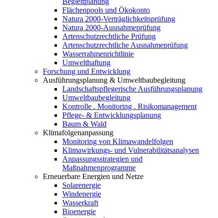
Begleitplanung
Flächenpools und Ökokonto
Natura 2000-Verträglichkeitsprüfung
Natura 2000-Ausnahmeprüfung
Artenschutzrechtliche Prüfung
Artenschutzrechtliche Ausnahmeprüfung
Wasserrahmenrichtlinie
Umwelthaftung
Forschung und Entwicklung
Ausführungsplanung & Umweltbaubegleitung
Landschaftspflegerische Ausführungsplanung
Umweltbaubegleitung
Kontrolle . Monitoring . Risikomanagement
Pflege- & Entwicklungsplanung
Baum & Wald
Klimafolgenanpassung
Monitoring von Klimawandelfolgen
Klimawirkungs- und Vulnerabilitätsanalysen
Anpassungsstrategien und
Maßnahmenprogramme
Erneuerbare Energien und Netze
Solarenergie
Windenergie
Wasserkraft
Bioenergie