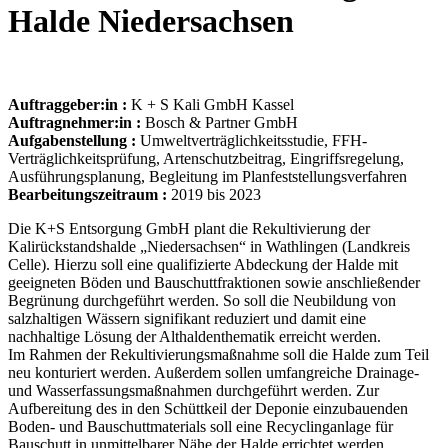
Halde Niedersachsen
Auftraggeber:in :
K + S Kali GmbH Kassel
Auftragnehmer:in :
Bosch & Partner GmbH
Aufgabenstellung :
Umweltverträglichkeitsstudie, FFH-
Verträglichkeitsprüfung, Artenschutzbeitrag, Eingriffsregelung,
Ausführungsplanung, Begleitung im Planfeststellungsverfahren
Bearbeitungszeitraum :
2019 bis 2023
Die K+S Entsorgung GmbH plant die Rekultivierung der
Kalirückstandshalde „Niedersachsen“ in Wathlingen (Landkreis
Celle). Hierzu soll eine qualifizierte Abdeckung der Halde mit
geeigneten Böden und Bauschuttfraktionen sowie anschließender
Begrünung durchgeführt werden. So soll die Neubildung von
salzhaltigen Wässern signifikant reduziert und damit eine
nachhaltige Lösung der Althaldenthematik erreicht werden.
Im Rahmen der Rekultivierungsmaßnahme soll die Halde zum Teil
neu konturiert werden. Außerdem sollen umfangreiche Drainage-
und Wasserfassungsmaßnahmen durchgeführt werden. Zur
Aufbereitung des in den Schüttkeil der Deponie einzubauenden
Boden- und Bauschuttmaterials soll eine Recyclinganlage für
Bauschutt in unmittelbarer Nähe der Halde errichtet werden.