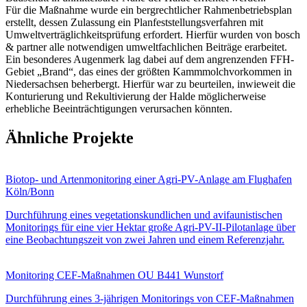
Für die Maßnahme wurde ein bergrechtlicher Rahmenbetriebsplan
erstellt, dessen Zulassung ein Planfeststellungsverfahren mit
Umweltverträglichkeitsprüfung erfordert. Hierfür wurden von bosch
& partner alle notwendigen umweltfachlichen Beiträge erarbeitet.
Ein besonderes Augenmerk lag dabei auf dem angrenzenden FFH-
Gebiet „Brand“, das eines der größten Kammmolchvorkommen in
Niedersachsen beherbergt. Hierfür war zu beurteilen, inwieweit die
Konturierung und Rekultivierung der Halde möglicherweise
erhebliche Beeinträchtigungen verursachen könnten.
Ähnliche Projekte
Biotop- und Artenmonitoring einer Agri-PV-Anlage am Flughafen
Köln/Bonn
Durchführung eines vegetationskundlichen und avifaunistischen
Monitorings für eine vier Hektar große Agri-PV-II-Pilotanlage über
eine Beobachtungszeit von zwei Jahren und einem Referenzjahr.
Monitoring CEF-Maßnahmen OU B441 Wunstorf
Durchführung eines 3-jährigen Monitorings von CEF-Maßnahmen