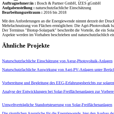
Auftragnehmer:in :
Bosch & Partner GmbH, IZES gGmbH
Aufgabenstellung :
naturschutzfachliche Einschätzung
Bearbeitungszeitraum :
2016 bis 2018
Mit den Anforderungen an die Energiewende nimmt derzeit der Druck 
Mehrfachnutzung von Flächen ermöglichen: Die Agri-Photovoltaik b
Der Terminus "Biotop-Solarpark" beschreibt die Vorteile, die ein So
Aspekte werden im Vorhaben beschrieben und naturschutzfachlich ei
Ähnliche Projekte
Naturschutzfachliche Einschätzung von Agrar-Photovoltaik-Anlagen
Naturschutzfachliche Auswirkung von Agri-PV-Anlagen unter Berücksi
Vorbereitung und Begleitung des EEG-Erfahrungsberichts zur solaren
Analyse der Entwicklungen bei Solar‑Freiflächenanlagen zur Vorbere
Umweltverträgliche Standortsteuerung von Solar-Freiflächenanlagen
Die räumlichen Ansprüche für die Energiewende, hier den Ausbau de