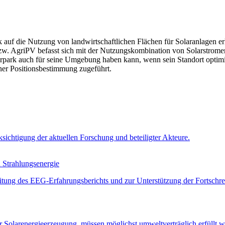
auf die Nutzung von landwirtschaftlichen Flächen für Solaranlagen er
zw. AgriPV befasst sich mit der Nutzungskombination von Solarstrom
larpark auch für seine Umgebung haben kann, wenn sein Standort optimi
ner Positionsbestimmung zugeführt.
chtigung der aktuellen Forschung und beteiligter Akteure.
 Strahlungsenergie
itung des EEG‑Erfahrungsberichts und zur Unterstützung der Fortschre
r Solarenergieerzeugung, müssen möglichst umweltverträglich erfüll