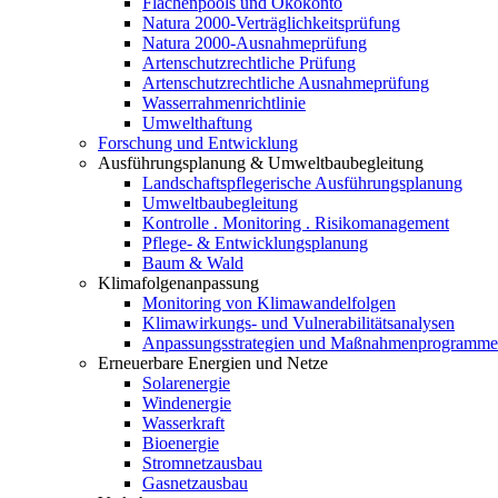
Flächenpools und Ökokonto
Natura 2000-Verträglichkeitsprüfung
Natura 2000-Ausnahmeprüfung
Artenschutzrechtliche Prüfung
Artenschutzrechtliche Ausnahmeprüfung
Wasserrahmenrichtlinie
Umwelthaftung
Forschung und Entwicklung
Ausführungsplanung & Umweltbaubegleitung
Landschaftspflegerische Ausführungsplanung
Umweltbaubegleitung
Kontrolle . Monitoring . Risikomanagement
Pflege- & Entwicklungsplanung
Baum & Wald
Klimafolgenanpassung
Monitoring von Klimawandelfolgen
Klimawirkungs- und Vulnerabilitätsanalysen
Anpassungsstrategien und Maßnahmenprogramme
Erneuerbare Energien und Netze
Solarenergie
Windenergie
Wasserkraft
Bioenergie
Stromnetzausbau
Gasnetzausbau