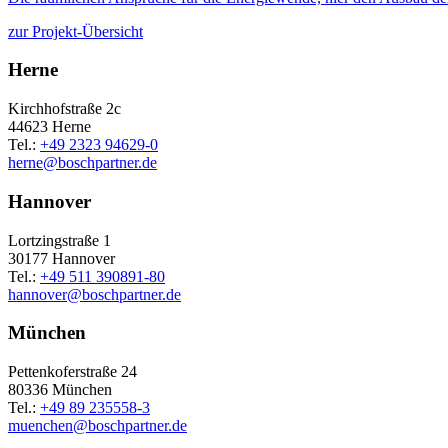
zur Projekt-Übersicht
Herne
Kirchhofstraße 2c
44623 Herne
Tel.:
+49 2323 94629-0
herne
@
boschpartner.de
Hannover
Lortzingstraße 1
30177 Hannover
Tel.:
+49 511 390891-80
hannover
@
boschpartner.de
München
Pettenkoferstraße 24
80336 München
Tel.:
+49 89 235558-3
muenchen
@
boschpartner.de