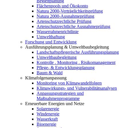
Begleitplanung
Flächenpools und Ökokonto
Natura 2000-Verträglichkeitsprüfung
Natura 2000-Ausnahmeprüfung
Artenschutzrechtliche Prüfung
Artenschutzrechtliche Ausnahmeprüfung
Wasserrahmenrichtlinie
Umwelthaftung
Forschung und Entwicklung
Ausführungsplanung & Umweltbaubegleitung
Landschaftspflegerische Ausführungsplanung
Umweltbaubegleitung
Kontrolle . Monitoring . Risikomanagement
Pflege- & Entwicklungsplanung
Baum & Wald
Klimafolgenanpassung
Monitoring von Klimawandelfolgen
Klimawirkungs- und Vulnerabilitätsanalysen
Anpassungsstrategien und
Maßnahmenprogramme
Erneuerbare Energien und Netze
Solarenergie
Windenergie
Wasserkraft
Bioenergie