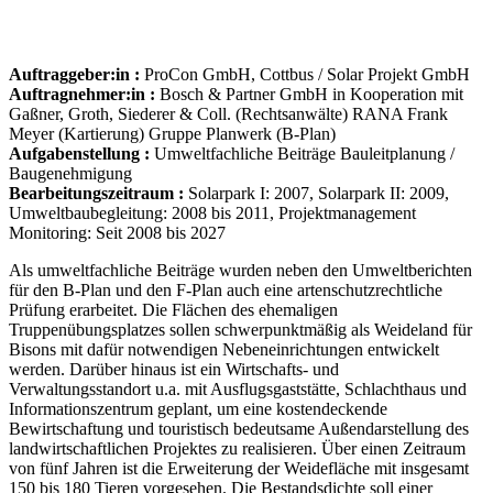
Auftraggeber:in :
ProCon GmbH, Cottbus / Solar Projekt GmbH
Auftragnehmer:in :
Bosch & Partner GmbH in Kooperation mit
Gaßner, Groth, Siederer & Coll. (Rechtsanwälte) RANA Frank
Meyer (Kartierung) Gruppe Planwerk (B-Plan)
Aufgabenstellung :
Umweltfachliche Beiträge Bauleitplanung /
Baugenehmigung
Bearbeitungszeitraum :
Solarpark I: 2007, Solarpark II: 2009,
Umweltbaubegleitung: 2008 bis 2011, Projektmanagement
Monitoring: Seit 2008 bis 2027
Als umweltfachliche Beiträge wurden neben den Umweltberichten
für den B-Plan und den F-Plan auch eine artenschutzrechtliche
Prüfung erarbeitet. Die Flächen des ehemaligen
Truppenübungsplatzes sollen schwerpunktmäßig als Weideland für
Bisons mit dafür notwendigen Nebeneinrichtungen entwickelt
werden. Darüber hinaus ist ein Wirtschafts- und
Verwaltungsstandort u.a. mit Ausflugsgaststätte, Schlachthaus und
Informationszentrum geplant, um eine kostendeckende
Bewirtschaftung und touristisch bedeutsame Außendarstellung des
landwirtschaftlichen Projektes zu realisieren. Über einen Zeitraum
von fünf Jahren ist die Erweiterung der Weidefläche mit insgesamt
150 bis 180 Tieren vorgesehen. Die Bestandsdichte soll einer